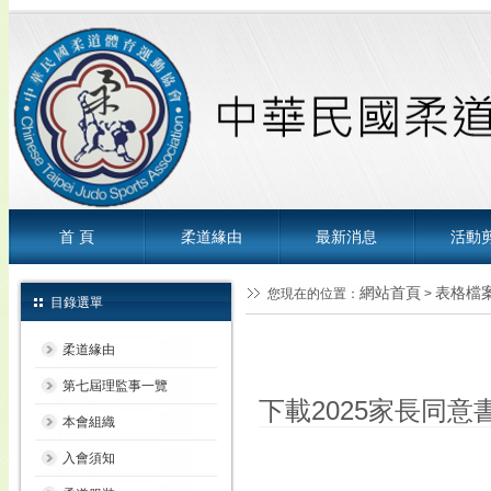
首 頁
柔道緣由
最新消息
活動
網站首頁
表格檔
您現在的位置：
>
目錄選單
柔道緣由
第七屆理監事一覽
下載2025家長同意書.
本會組織
入會須知